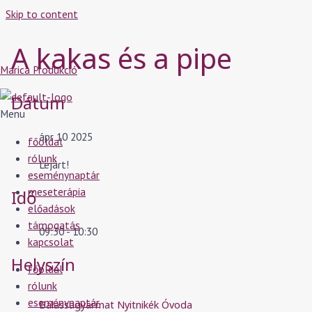
Skip to content
A kakas és a pipe
Marica Produkció
Dátum
Menu
ápr 10 2025
főoldal
rólunk
Lejárt!
eseménynaptár
meseterápia
Idő
előadások
támogatás
09:30 - 10:30
kapcsolat
Helyszín
főoldal
rólunk
eseménynaptár
Balassagyarmat Nyitnikék Óvoda