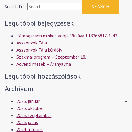
Search for:
Legutóbbi bejegyzések
Támogasson minket adója 1%-ával! 18263817-1-42
Asszonyok Fája
Asszonyok Fája kérdőív
Szakmai program – Szeptember 18.
Adventi mesék – Aranyalma
Legutóbbi hozzászólások
Archívum
2026. január
2025. október
2025. szeptember
2025. július
2024. március