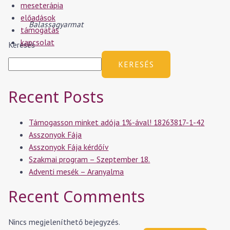
meseterápia
előadások
Balassagyarmat
támogatás
kapcsolat
Keresés
KERESÉS
Recent Posts
Támogasson minket adója 1%-ával! 18263817-1-42
Asszonyok Fája
Asszonyok Fája kérdőív
Szakmai program – Szeptember 18.
Adventi mesék – Aranyalma
Recent Comments
Nincs megjeleníthető bejegyzés.