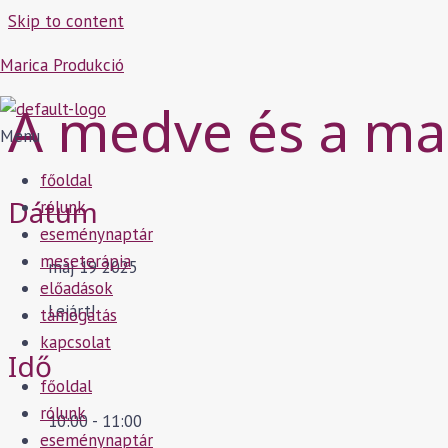
Skip to content
Marica Produkció
A medve és a ma
Menu
főoldal
Dátum
rólunk
eseménynaptár
meseterápia
máj 19 2025
előadások
Lejárt!
támogatás
kapcsolat
Idő
főoldal
rólunk
10:00 - 11:00
eseménynaptár