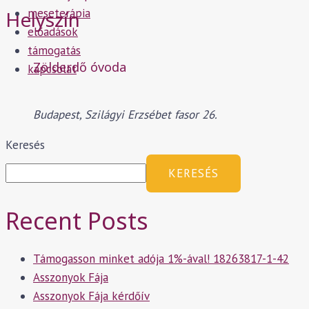
meseterápia
Helyszín
előadások
támogatás
Zölderdő óvoda
kapcsolat
Budapest, Szilágyi Erzsébet fasor 26.
Keresés
KERESÉS
Recent Posts
Támogasson minket adója 1%-ával! 18263817-1-42
Asszonyok Fája
Asszonyok Fája kérdőív