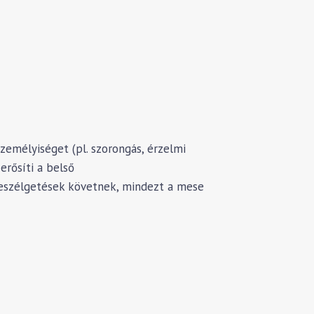
emélyiséget (pl. szorongás, érzelmi
erősíti a belső
 beszélgetések követnek, mindezt a mese