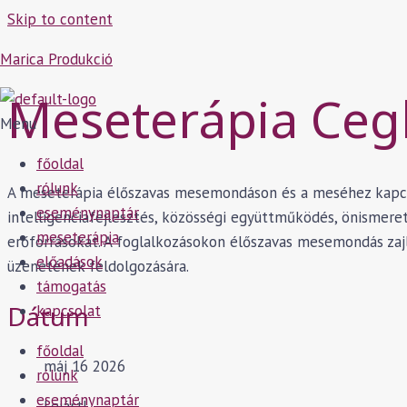
Skip to content
Marica Produkció
Meseterápia Ceg
Menu
főoldal
rólunk
A meseterápia élőszavas mesemondáson és a meséhez kapcsol
eseménynaptár
intelligenciafejlesztés, közösségi együttműködés, önismeret,
meseterápia
erőforrásokat. A foglalkozásokon élőszavas mesemondás zaj
előadások
üzenetének feldolgozására.
támogatás
Dátum
kapcsolat
főoldal
máj 16 2026
rólunk
eseménynaptár
Lejárt!