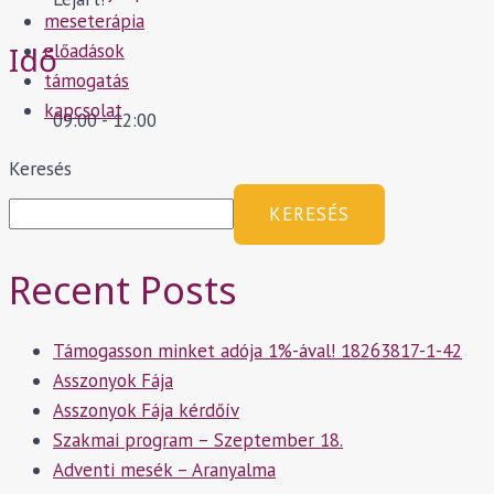
meseterápia
Idő
előadások
támogatás
kapcsolat
09:00 - 12:00
Keresés
KERESÉS
Recent Posts
Támogasson minket adója 1%-ával! 18263817-1-42
Asszonyok Fája
Asszonyok Fája kérdőív
Szakmai program – Szeptember 18.
Adventi mesék – Aranyalma