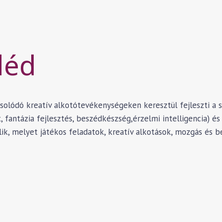
léd
ódó kreatív alkotótevékenységeken keresztül fejleszti a sz
 fantázia fejlesztés, beszédkészség,érzelmi intelligencia) és 
lik, melyet játékos feladatok, kreatív alkotások, mozgás és