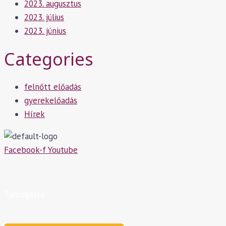
2023. augusztus
2023. július
2023. június
Categories
felnőtt előadás
gyerekelőadás
Hírek
Facebook-f
Youtube
Támogatta: