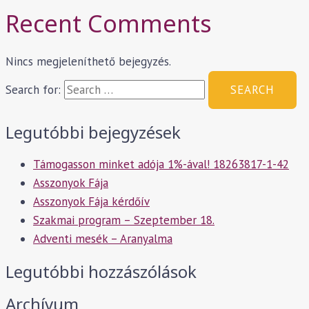
Recent Comments
Nincs megjeleníthető bejegyzés.
Search for:
Legutóbbi bejegyzések
Támogasson minket adója 1%-ával! 18263817-1-42
Asszonyok Fája
Asszonyok Fája kérdőív
Szakmai program – Szeptember 18.
Adventi mesék – Aranyalma
Legutóbbi hozzászólások
Archívum