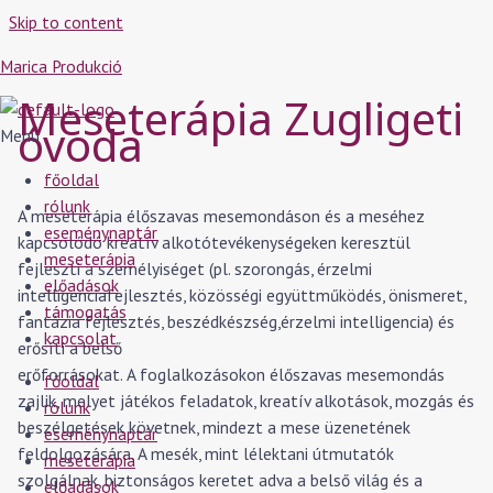
Skip to content
Marica Produkció
Meseterápia Zugligeti
óvoda
Menu
főoldal
rólunk
A meseterápia élőszavas mesemondáson és a meséhez
eseménynaptár
kapcsolódó kreatív alkotótevékenységeken keresztül
meseterápia
fejleszti a személyiséget (pl. szorongás, érzelmi
előadások
intelligenciafejlesztés, közösségi együttműködés, önismeret,
támogatás
fantázia fejlesztés, beszédkészség,érzelmi intelligencia) és
kapcsolat
erősíti a belső
erőforrásokat. A foglalkozásokon élőszavas mesemondás
főoldal
zajlik, melyet játékos feladatok, kreatív alkotások, mozgás és
rólunk
beszélgetések követnek, mindezt a mese üzenetének
eseménynaptár
feldolgozására. A mesék, mint lélektani útmutatók
meseterápia
szolgálnak, biztonságos keretet adva a belső világ és a
előadások