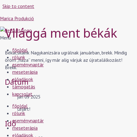
Skip to content
Marica Produkció
Világgá ment békák
Menu
főoldal
Békácskáink Nagykanizsára ugrálnak januárban, brekk. Mindig
rólunk
öröm „haza” menni, így már alig várjuk az újratalálkozást!
eseménynaptár
Brekk.
meseterápia
előadások
Dátum
támogatás
kapcsolat
jan 09 2025
főoldal
Lejárt!
rólunk
eseménynaptár
Idő
meseterápia
előadások