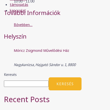
10:00 - 11:00
támogatás
kapcsolat
További Információk
Bővebben...
Helyszín
Móricz Zsigmond Művelődési Ház
Nagykanizsa, Hajgató Sándor u. 1, 8800
Keresés
KERESÉS
Recent Posts