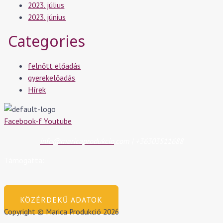
2023. július
2023. június
Categories
felnőtt előadás
gyerekelőadás
Hírek
Facebook-f
Youtube
info@maricaprodukcio
.com | +36303511688
Támogatta:
KÖZÉRDEKŰ ADATOK
Copyright © Marica Produkció 2026