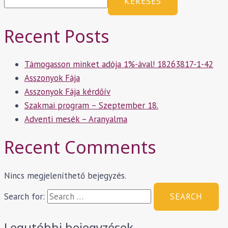
KERESÉS
Recent Posts
Támogasson minket adója 1%-ával! 18263817-1-42
Asszonyok Fája
Asszonyok Fája kérdőív
Szakmai program – Szeptember 18.
Adventi mesék – Aranyalma
Recent Comments
Nincs megjeleníthető bejegyzés.
Search for:
Legutóbbi bejegyzések