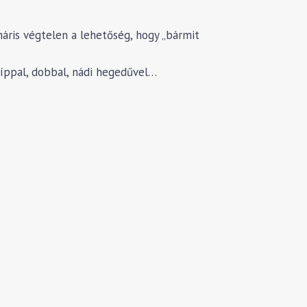
áris végtelen a lehetőség, hogy „bármit
Síppal, dobbal, nádi hegedűvel…