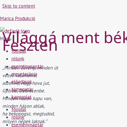
Skip to content
Marica Produkció
Világgá ment bé
Feszten
Menu
főoldal
rólunk
eseménynaptár
„Minden ösvény, minden út
meseterápia
vezet valamerre,
előadások
aszerint, hogy hova jut,
támogatás
Győrbe, Debrecenbe.
kapcsolat
Minden házon kapu van,
minden házon ablak,
főoldal
ha bekopogsz, megtudod,
rólunk
milyen népek laknak.”
eseménynaptár