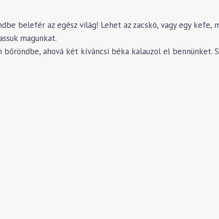
dbe belefér az egész világ! Lehet az zacskó, vagy egy kefe, m
hassuk magunkat.
en bőröndbe, ahová két kíváncsi béka kalauzol el bennünket. 