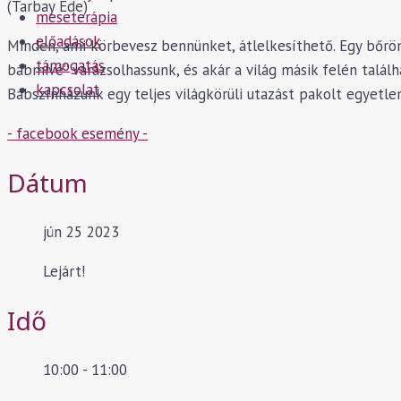
(Tarbay Ede)
meseterápia
előadások
Minden, ami körbevesz bennünket, átlelkesíthető. Egy bőrön
támogatás
bábmivé” varázsolhassunk, és akár a világ másik felén talál
kapcsolat
Bábszínházunk egy teljes világkörüli utazást pakolt egyetl
- facebook esemény -
Dátum
jún 25 2023
Lejárt!
Idő
10:00 - 11:00