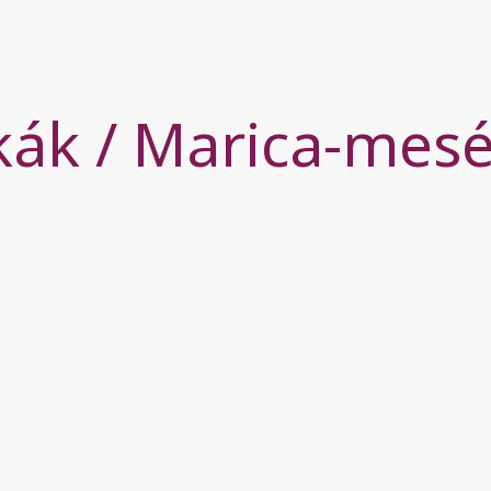
kák / Marica-mesé