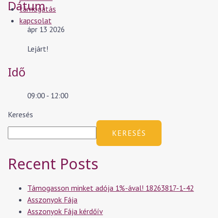
Dátum
támogatás
kapcsolat
ápr 13 2026
Lejárt!
Idő
09:00 - 12:00
Keresés
KERESÉS
Recent Posts
Támogasson minket adója 1%-ával! 18263817-1-42
Asszonyok Fája
Asszonyok Fája kérdőív