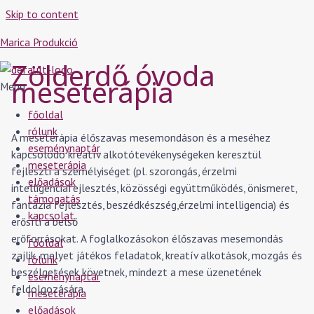
Skip to content
Marica Produkció
Zölderdő óvoda
meseterápia
Menu
főoldal
rólunk
A meseterápia élőszavas mesemondáson és a meséhez
eseménynaptár
kapcsolódó kreatív alkotótevékenységeken keresztül
meseterápia
fejleszti a személyiséget (pl. szorongás, érzelmi
előadások
intelligenciafejlesztés, közösségi együttműködés, önismeret,
támogatás
fantázia fejlesztés, beszédkészség,érzelmi intelligencia) és
kapcsolat
erősíti a belső
erőforrásokat. A foglalkozásokon élőszavas mesemondás
főoldal
zajlik, melyet játékos feladatok, kreatív alkotások, mozgás és
rólunk
beszélgetések követnek, mindezt a mese üzenetének
eseménynaptár
feldolgozására.
meseterápia
előadások