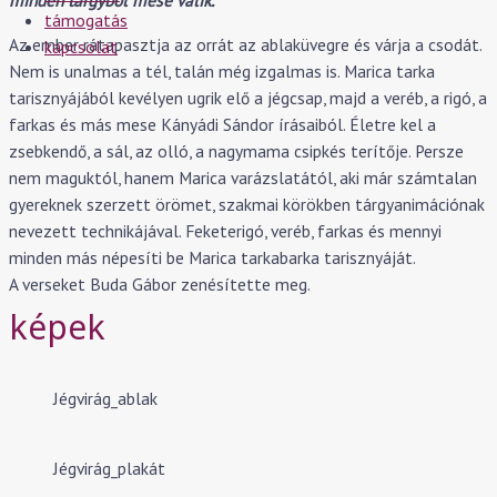
minden tárgyból mese válik.
támogatás
Az ember rátapasztja az orrát az ablaküvegre és várja a csodát.
kapcsolat
Nem is unalmas a tél, talán még izgalmas is. Marica tarka
tarisznyájából kevélyen ugrik elő a jégcsap, majd a veréb, a rigó, a
farkas és más mese Kányádi Sándor írásaiból. Életre kel a
zsebkendő, a sál, az olló, a nagymama csipkés terítője. Persze
nem maguktól, hanem Marica varázslatától, aki már számtalan
gyereknek szerzett örömet, szakmai körökben tárgyanimációnak
nevezett technikájával. Feketerigó, veréb, farkas és mennyi
minden más népesíti be Marica tarkabarka tarisznyáját.
A verseket Buda Gábor zenésítette meg.
képek
Jégvirág_ablak
Jégvirág_plakát