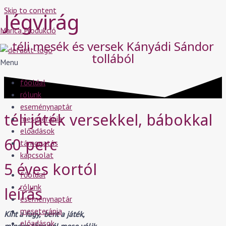
Skip to content
Jégvirág
Marica Produkció
téli mesék és versek Kányádi Sándor
tollából
Menu
főoldal
rólunk
eseménynaptár
téli játék versekkel, bábokkal
meseterápia
előadások
60 perc
támogatás
kapcsolat
5 éves kortól
főoldal
rólunk
leírás
eseménynaptár
meseterápia
Kint a fagy, bent a játék,
előadások