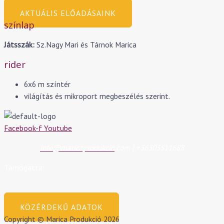
AKTUÁLIS ELŐADÁSAINK
színlap
Játsszák:
Sz.Nagy Mari és Tárnok Marica
rider
6x6 m színtér
világítás és mikroport megbeszélés szerint.
Facebook-f
Youtube
info@maricaprodukcio
.com | +36303511688
Támogatta:
KÖZÉRDEKŰ ADATOK
Copyright © Marica Produkció 2026