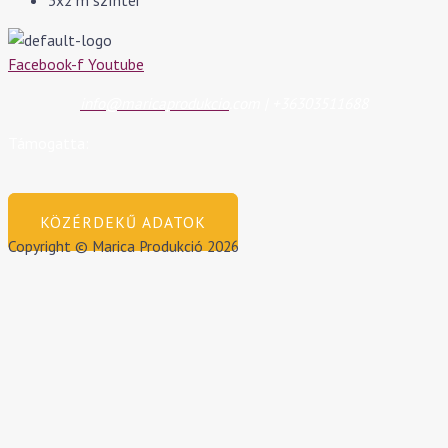
3x2 m színtér
Facebook-f
Youtube
info@maricaprodukcio
.com | +36303511688
Támogatta:
KÖZÉRDEKŰ ADATOK
Copyright © Marica Produkció 2026