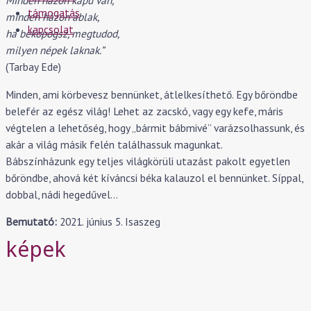
Minden házon kapu van,
támogatás
minden házon ablak,
kapcsolat
ha bekopogsz, megtudod,
milyen népek laknak.”
(Tarbay Ede)
Minden, ami körbevesz bennünket, átlelkesíthető. Egy bőröndbe
belefér az egész világ! Lehet az zacskó, vagy egy kefe, máris
végtelen a lehetőség, hogy „bármit bábmivé” varázsolhassunk, és
akár a világ másik felén találhassuk magunkat.
Bábszínházunk egy teljes világkörüli utazást pakolt egyetlen
bőröndbe, ahová két kíváncsi béka kalauzol el bennünket. Síppal,
dobbal, nádi hegedűvel…
Bemutató:
2021. június 5. Isaszeg
képek