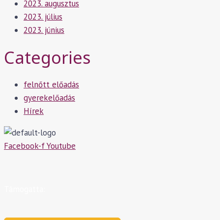
2023. augusztus
2023. július
2023. június
Categories
felnőtt előadás
gyerekelőadás
Hírek
Facebook-f
Youtube
Támogatta: