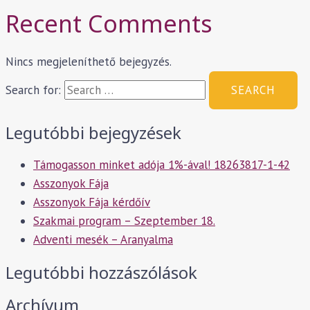
Recent Comments
Nincs megjeleníthető bejegyzés.
Search for:
Legutóbbi bejegyzések
Támogasson minket adója 1%-ával! 18263817-1-42
Asszonyok Fája
Asszonyok Fája kérdőív
Szakmai program – Szeptember 18.
Adventi mesék – Aranyalma
Legutóbbi hozzászólások
Archívum