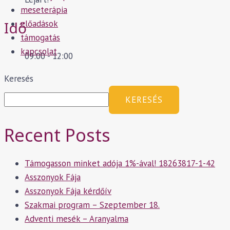
meseterápia
Idő
előadások
támogatás
kapcsolat
09:00 - 12:00
Keresés
KERESÉS
Recent Posts
Támogasson minket adója 1%-ával! 18263817-1-42
Asszonyok Fája
Asszonyok Fája kérdőív
Szakmai program – Szeptember 18.
Adventi mesék – Aranyalma