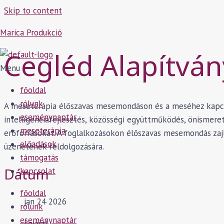
Skip to content
Marica Produkció
Cegléd Alapítván
Menu
főoldal
rólunk
A meseterápia élőszavas mesemondáson és a meséhez kapcsol
eseménynaptár
intelligenciafejlesztés, közösségi együttműködés, önismeret,
meseterápia
erőforrásokat. A foglalkozásokon élőszavas mesemondás zaj
előadások
üzenetének feldolgozására.
támogatás
Dátum
kapcsolat
főoldal
jan 24 2026
rólunk
eseménynaptár
Lejárt!