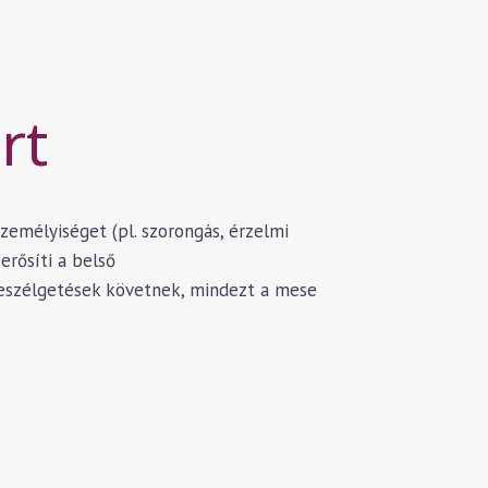
rt
emélyiséget (pl. szorongás, érzelmi
erősíti a belső
 beszélgetések követnek, mindezt a mese