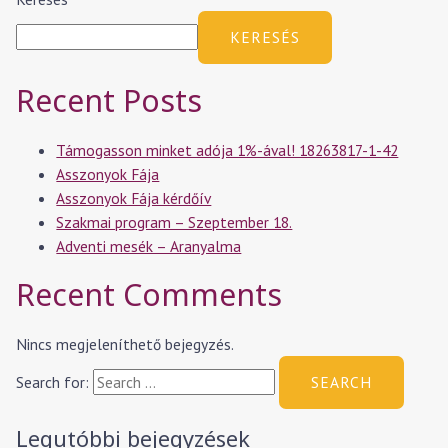
KERESÉS
Recent Posts
Támogasson minket adója 1%-ával! 18263817-1-42
Asszonyok Fája
Asszonyok Fája kérdőív
Szakmai program – Szeptember 18.
Adventi mesék – Aranyalma
Recent Comments
Nincs megjeleníthető bejegyzés.
Search for:
Legutóbbi bejegyzések