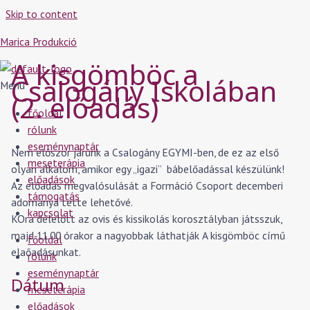
Skip to content
Marica Produkció
A kisgömböc a
Csalogány Iskolában
Menu
(2. előadás)
főoldal
rólunk
eseménynaptár
Nem először járunk a Csalogány EGYMI-ben, de ez az első
meseterápia
olyan alkalom, amikor egy „igazi” bábelőadással készülünk!
előadások
Az előadás megvalósulását a Formáció Csoport decemberi
támogatás
adománya tette lehetővé.
kapcsolat
KOra délelőtt az ovis és kissikolás korosztályban játsszuk,
majd 11.00 órakor a nagyobbak láthatják A kisgömböc című
főoldal
elaőadásunkat.
rólunk
eseménynaptár
Dátum
meseterápia
előadások