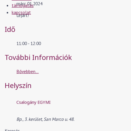
márc 01 2024
támogatás
kapcsolat
Lejárt!
Idő
11:00 - 12:00
További Információk
Bővebben...
Helyszín
Csalogány EGYMI
Bp., 3. kerület, San Marco u. 48.
Keresés