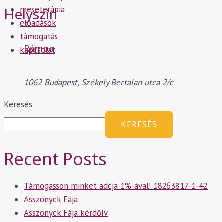
meseterápia
Helyszín
előadások
támogatás
Rámpa
kapcsolat
1062 Budapest, Székely Bertalan utca 2/c
Keresés
KERESÉS
Recent Posts
Támogasson minket adója 1%-ával! 18263817-1-42
Asszonyok Fája
Asszonyok Fája kérdőív