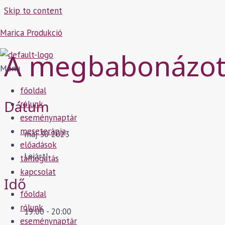
Skip to content
Marica Produkció
A megbabonázot
Menu
főoldal
Dátum
rólunk
eseménynaptár
meseterápia
máj 30 2023
előadások
Lejárt!
támogatás
kapcsolat
Idő
főoldal
rólunk
19:00 - 20:00
eseménynaptár