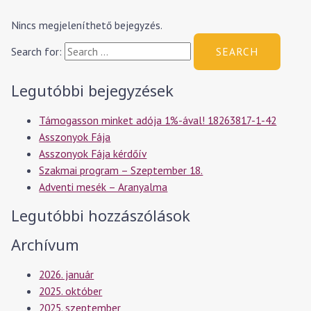
Nincs megjeleníthető bejegyzés.
Search for:
Legutóbbi bejegyzések
Támogasson minket adója 1%-ával! 18263817-1-42
Asszonyok Fája
Asszonyok Fája kérdőív
Szakmai program – Szeptember 18.
Adventi mesék – Aranyalma
Legutóbbi hozzászólások
Archívum
2026. január
2025. október
2025. szeptember