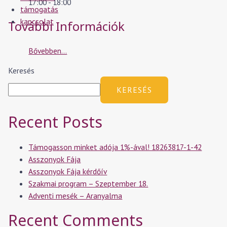
17:00 - 18:00
támogatás
kapcsolat
További Információk
Bővebben...
Keresés
KERESÉS
Recent Posts
Támogasson minket adója 1%-ával! 18263817-1-42
Asszonyok Fája
Asszonyok Fája kérdőív
Szakmai program – Szeptember 18.
Adventi mesék – Aranyalma
Recent Comments