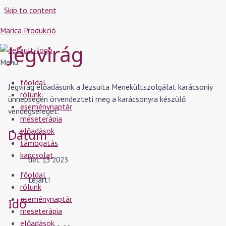
Skip to content
Marica Produkció
Jégvirág
Menu
főoldal
Jégvirág előadásunk a Jezsuita Menekültszolgálat karácsoniy
rólunk
ünnepségén örvendezteti meg a karácsonyra készülő
eseménynaptár
vendégsereget.
meseterápia
előadások
Dátum
támogatás
kapcsolat
dec 13 2023
főoldal
Lejárt!
rólunk
eseménynaptár
Idő
meseterápia
előadások