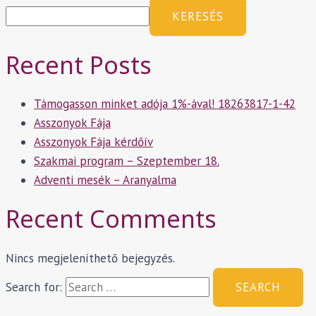
KERESÉS
Recent Posts
Támogasson minket adója 1%-ával! 18263817-1-42
Asszonyok Fája
Asszonyok Fája kérdőív
Szakmai program – Szeptember 18.
Adventi mesék – Aranyalma
Recent Comments
Nincs megjeleníthető bejegyzés.
Search for: