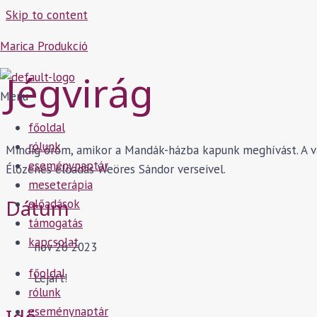
Skip to content
Marica Produkció
Jégvirág
Menu
főoldal
rólunk
Mindig öröm, amikor a Mandák-házba kapunk meghívást. A vas
eseménynaptár
Élőzenés előadás Weöres Sándor verseivel.
meseterápia
Dátum
előadások
támogatás
kapcsolat
nov 26 2023
főoldal
Lejárt!
rólunk
eseménynaptár