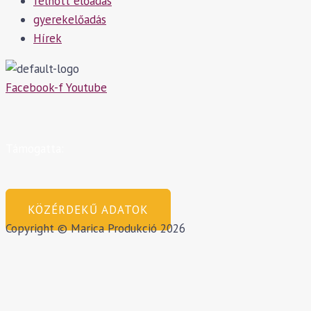
felnőtt előadás
gyerekelőadás
Hírek
Facebook-f
Youtube
Támogatta:
KÖZÉRDEKŰ ADATOK
Copyright © Marica Produkció 2026