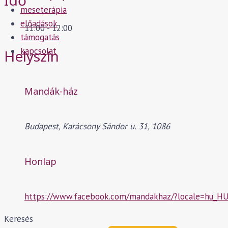
Idő
meseterápia
előadások
11:00 - 12:00
támogatás
kapcsolat
Helyszín
Mandák-ház
Budapest, Karácsony Sándor u. 31, 1086
Honlap
https://www.facebook.com/mandakhaz/?locale=hu_H
Keresés