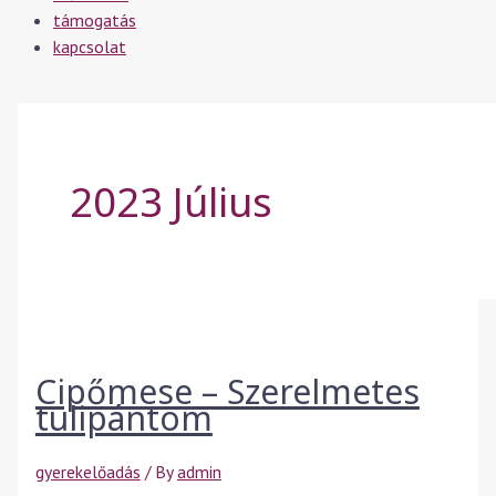
támogatás
kapcsolat
2023 Július
Cipőmese – Szerelmetes
tulipántom
gyerekelőadás
/ By
admin