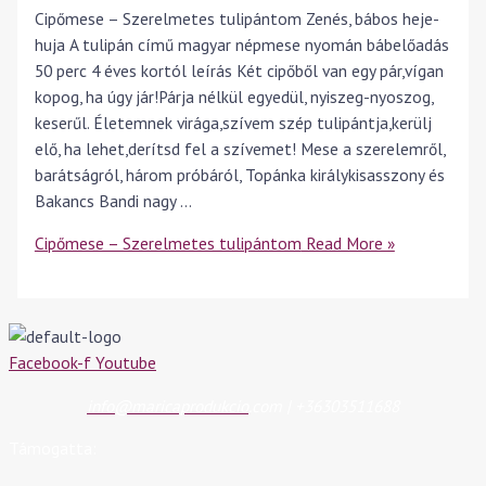
Cipőmese – Szerelmetes tulipántom Zenés, bábos heje-
huja A tulipán című magyar népmese nyomán bábelőadás
50 perc 4 éves kortól leírás Két cipőből van egy pár,vígan
kopog, ha úgy jár!Párja nélkül egyedül, nyiszeg-nyoszog,
keserűl. Életemnek virága,szívem szép tulipántja,kerülj
elő, ha lehet,derítsd fel a szívemet! Mese a szerelemről,
barátságról, három próbáról, Topánka királykisasszony és
Bakancs Bandi nagy …
Cipőmese – Szerelmetes tulipántom
Read More »
Facebook-f
Youtube
info@maricaprodukcio
.com | +36303511688
Támogatta: