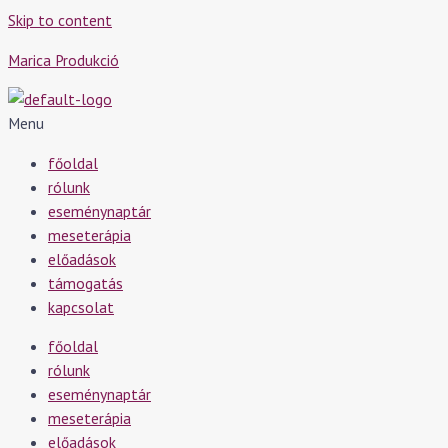
Skip to content
Marica Produkció
Menu
főoldal
rólunk
eseménynaptár
meseterápia
előadások
támogatás
kapcsolat
főoldal
rólunk
eseménynaptár
meseterápia
előadások