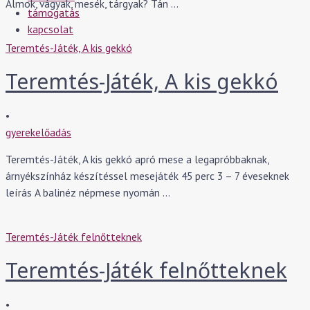
Álmok, vágyak, mesék, tárgyak? Tán …
támogatás
kapcsolat
Teremtés-Játék, A kis gekkó
Teremtés-Játék, A kis gekkó
•
gyerekelőadás
Teremtés-Játék, A kis gekkó apró mese a legapróbbaknak,
árnyékszínház készítéssel mesejáték 45 perc 3 – 7 éveseknek
leírás A balinéz népmese nyomán …
Teremtés-Játék felnőtteknek
Teremtés-Játék felnőtteknek
•