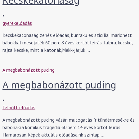
Kecskekatonaság
•
gyerekelőadás
Kecskekatonaság zenés előadás, bunraku és szicíliai marionett
bábokkal mesejáték 60 perc 8 éves kortól leírás Talpra, kecske,
rajta, kecske, mint a katonák,Mekk-járjuk …
A megbabonázott puding
A megbabonázott puding
•
felnőtt előadás
A megbabonázott puding vásári mutogatás ír tündérmesékre és
babonákra komikus tragédia 60 perc 14 éves kortól leírás
Hamarosan. képek aktuális előadásaink színlap …