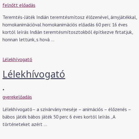
felnőtt előadás
Teremtés-Játék Indián teremtésmítosz élőzenével, árnyjátékkal,
homokanimációval homokanimációs előadás 60 perc 16 éves
kortól leírás Indián teremtésmítosztokból építkezve firtatjuk,
honnan lettünk, s hová …
Lélekhívogató
Lélekhívogató
•
gyerekelőadás
Lélekhívogató– a szivárvány meséje – animációs – élőzenés –
bábos játék bábos játék 50 perc 6 éves kortól leírás „A
történeteket azért …