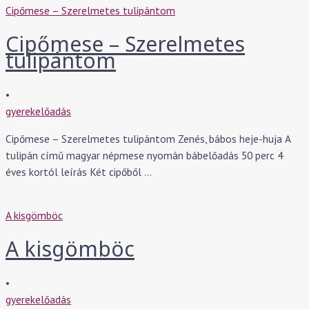
Cipőmese – Szerelmetes tulipántom
Cipőmese – Szerelmetes
tulipántom
•
gyerekelőadás
Cipőmese – Szerelmetes tulipántom Zenés, bábos heje-huja A
tulipán című magyar népmese nyomán bábelőadás 50 perc 4
éves kortól leírás Két cipőből …
A kisgömböc
A kisgömböc
•
gyerekelőadás