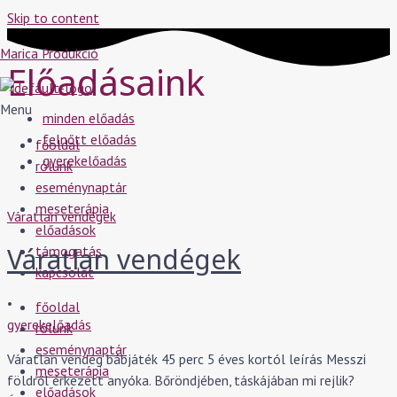
Skip to content
Marica Produkció
Előadásaink
Menu
minden előadás
felnőtt előadás
főoldal
gyerekelőadás
rólunk
eseménynaptár
meseterápia
Váratlan vendégek
előadások
Váratlan vendégek
támogatás
kapcsolat
•
főoldal
gyerekelőadás
rólunk
eseménynaptár
Váratlan vendég bábjáték 45 perc 5 éves kortól leírás Messzi
meseterápia
földről érkezett anyóka. Bőröndjében, táskájában mi rejlik?
előadások