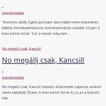
•
gyerekelőadás
Teremtés-Játék, Égből pottyant lány Indián mese élőzenével,
bábbal, homokanimációval. homokanimációs előadás 55 perc 6
éves kortól leírás “Ezt a mesét még nem …
No megállj csak, Kancsil!
No megállj csak, Kancsil!
•
gyerekelőadás
No megállj csak, Kancsil! indonéz állatmesék csipetnyi zenével
zenés bábjáték 50 perc 6 éves kortól leírás Ej, ej, ez a Kancsil!
Hát …