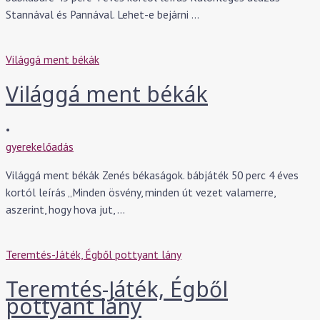
Stannával és Pannával. Lehet-e bejárni …
Világgá ment békák
Világgá ment békák
•
gyerekelőadás
Világgá ment békák Zenés békaságok. bábjáték 50 perc 4 éves
kortól leírás „Minden ösvény, minden út vezet valamerre,
aszerint, hogy hova jut, …
Teremtés-Játék, Égből pottyant lány
Teremtés-Játék, Égből
pottyant lány