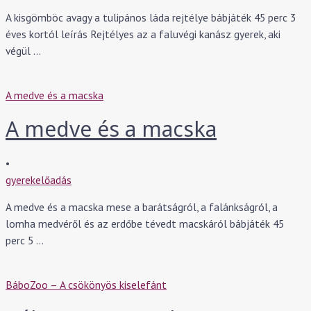
A kisgömböc avagy a tulipános láda rejtélye bábjáték 45 perc 3
éves kortól leírás Rejtélyes az a faluvégi kanász gyerek, aki
végül …
A medve és a macska
A medve és a macska
•
gyerekelőadás
A medve és a macska mese a barátságról, a falánkságról, a
lomha medvéről és az erdőbe tévedt macskáról bábjáték 45
perc 5 …
BáboZoo – A csökönyös kiselefánt