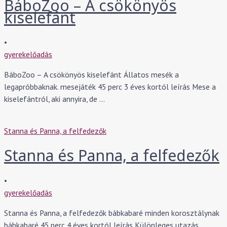
BáboZoo – A csökönyös
kiselefánt
•
gyerekelőadás
BáboZoo – A csökönyös kiselefánt Állatos mesék a
legapróbbaknak. mesejáték 45 perc 3 éves kortól leírás Mese a
kiselefántról, aki annyira, de …
Stanna és Panna, a felfedezők
Stanna és Panna, a felfedezők
•
gyerekelőadás
Stanna és Panna, a felfedezők bábkabaré minden korosztálynak
bábkabaré 45 perc 4 éves kortól leírás Különleges utazás