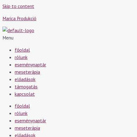
Skip to content
Marica Produkció
Menu
főoldal
rólunk
eseménynaptár
meseterápia
előadások
támogatás
kapcsolat
főoldal
rólunk
eseménynaptár
meseterápia
előadások