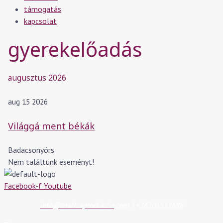
támogatás
kapcsolat
gyerekelőadás
augusztus 2026
aug 15 2026
Világgá ment békák
Badacsonyörs
Nem találtunk eseményt!
Facebook-f
Youtube
info@maricaprodukcio
.com | +36303511688